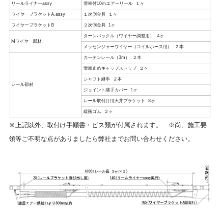
リールライナーassy
滑車付10ｍエアーリール １ヶ
ワイヤーブラケットA.assy
１次側金具 １ヶ
ワイヤーブラケットB
２次側金具 1ヶ
ターンバックル（ワイヤー調整用） 4ヶ
Mワイヤー部材
メッセンジャーワイヤー（コイルホース用） ２本
カーテンレール（3m） ２本
滑車止めキャップストップ ２ヶ
シャフト継手 ２本
レール部材
ジョイント継手カバー 1ヶ
レール取付け用天井ブラケット 8ヶ
緩衝ゴム ２ヶ
※上記以外、取付け手順書・ビス類が付属されます。 ※尚、施工要
領等ご不明な点がありましたら弊社までお問い合わせください。