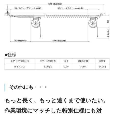
■仕様
エアｰ1次側接続口
エアー限度圧力
全長
（移動距離）
総重量
Ｒ１/4オス
1.0Mpa
6.2m
（4.8m）
14.2kg
その他にも・・・
もっと長く、もっと遠くまで使いたい。
作業環境にマッチした特別仕様にも対