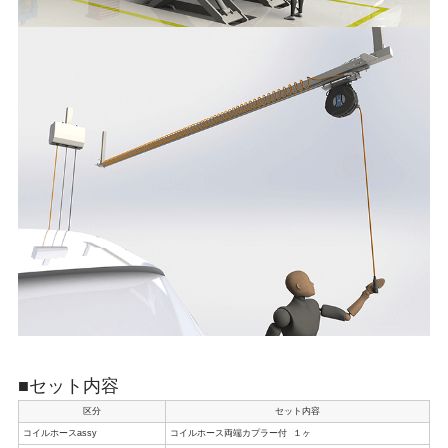
■セット内容
区分
セット内容
コイルホースassy
コイルホース両端カプラー付 １ヶ