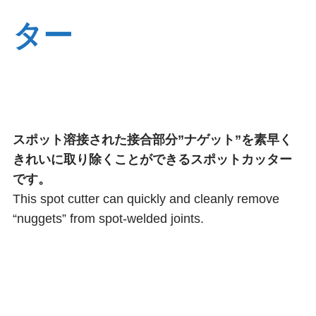
洗浄･清掃
補給・充填
ター
シール・パッキ
ホース脱着
ン
スポット溶接された接合部分”ナゲット”を素早く
きれいに取り除くことができるスポットカッター
ツールアタッチ
解除・ピックア
です。
メント
ップツール
This spot cutter can quickly and cleanly remove
“nuggets” from spot-welded joints.
切断･加工
その他