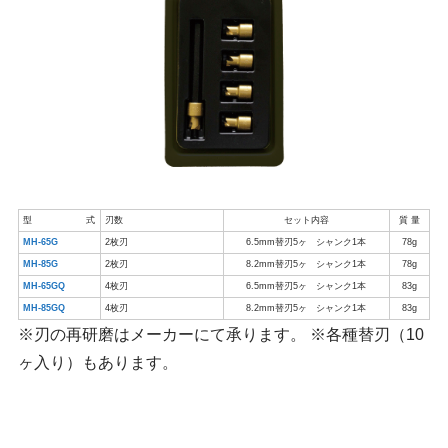
型式
刃数
セット内容
質 量
MH-65G
2枚刃
6.5mm替刃5ヶ シャンク1本
78g
MH-85G
2枚刃
8.2mm替刃5ヶ シャンク1本
78g
MH-65GQ
4枚刃
6.5mm替刃5ヶ シャンク1本
83g
MH-85GQ
4枚刃
8.2mm替刃5ヶ シャンク1本
83g
※刃の再研磨はメーカーにて承ります。 ※各種替刃（10
ヶ入り）もあります。