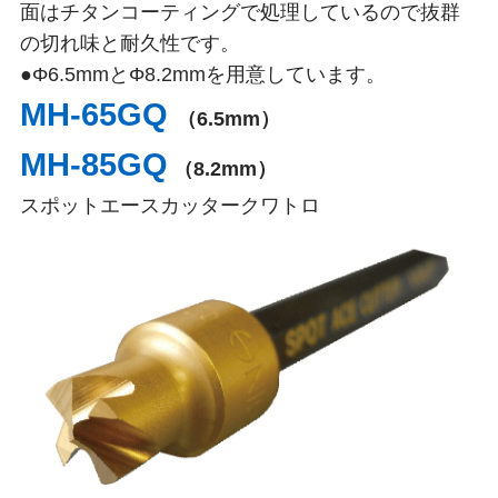
面はチタンコーティングで処理しているので抜群
の切れ味と耐久性です。
●Φ6.5mmとΦ8.2mmを用意しています。
MH-65GQ
（6.5mm）
MH-85GQ
（8.2mm）
スポットエースカッタークワトロ