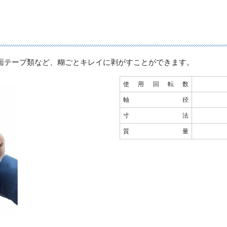
面テープ類など、糊ごとキレイに剥がすことができます。
使用回転数
軸径
寸法
質量