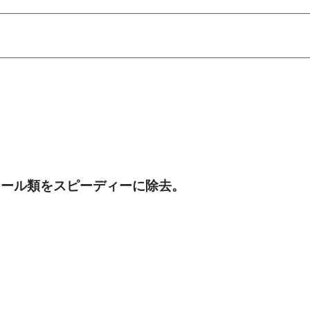
挿入・圧入
洗浄･清掃
シール類をスピーディーに除去。
シール・パッキン
ツールアタッチメント