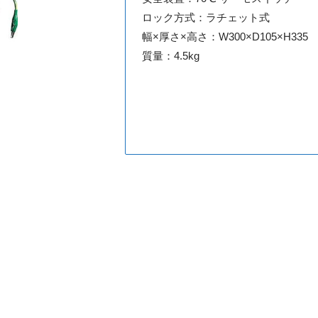
ロック方式：ラチェット式
幅×厚さ×高さ：W300×D105×H335
質量：4.5kg