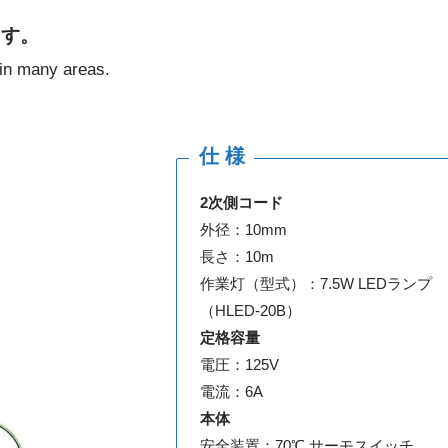
ます。
 in many areas.
仕 様
2次側コード
外径：10mm
長さ：10m
作業灯（型式）：7.5W LEDランプ
（HLED-20B）
定格容量
電圧：125V
電流：6A
本体
安全装置：70℃ サーモスイッチ