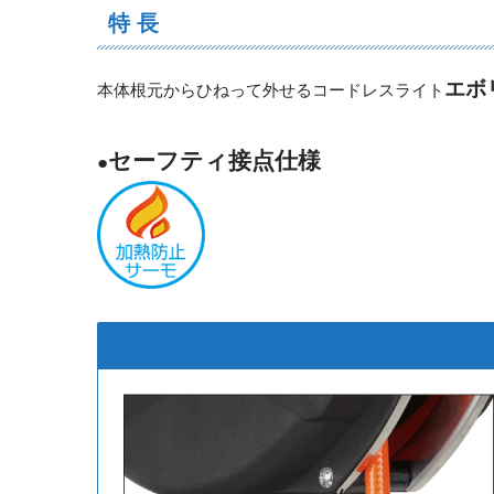
特 長
エボ
本体根元からひねって外せるコードレスライト
セーフティ接点仕様
●