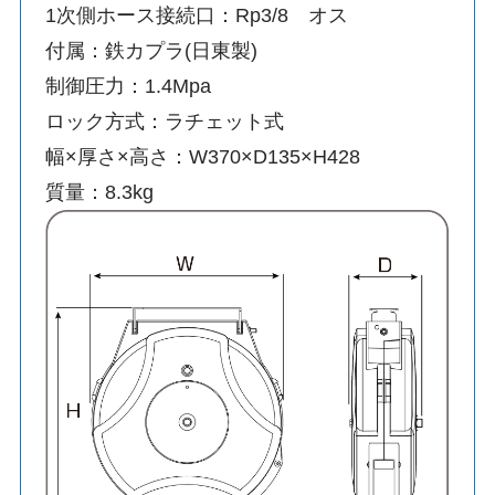
1次側ホース接続口：Rp3/8 オス
付属：鉄カプラ(日東製)
制御圧力：1.4Mpa
ロック方式：ラチェット式
幅×厚さ×高さ：W370×D135×H428
質量：8.3kg