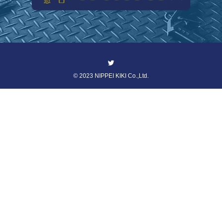
©
2023 NIPPEI KIKI Co.,Ltd.