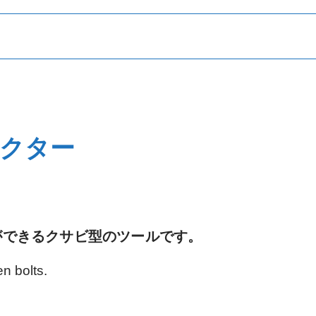
挿入・圧入
洗浄･清掃
クター
ができるクサビ型のツールです。
シール・パッキン
ツールアタッチメント
n bolts.