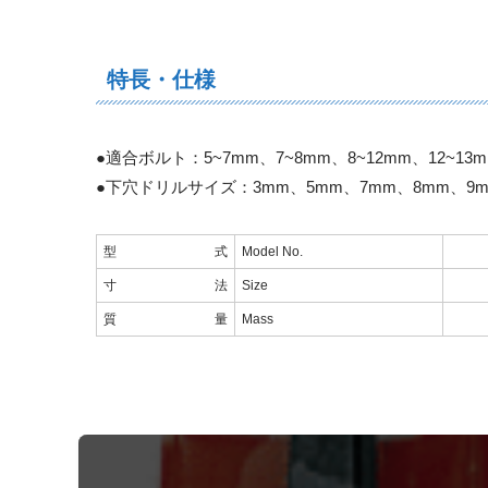
特長・仕様
●適合ボルト：5~7mm、7~8mm、8~12mm、12~13m
●下穴ドリルサイズ：3mm、5mm、7mm、8mm、9
型式
Model No.
寸 法
Size
質量
Mass