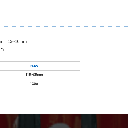
m、13~16mm
mm
H-65
115×95mm
130g