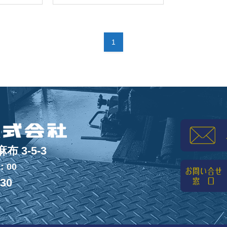
1
 3-5-3
：00
830