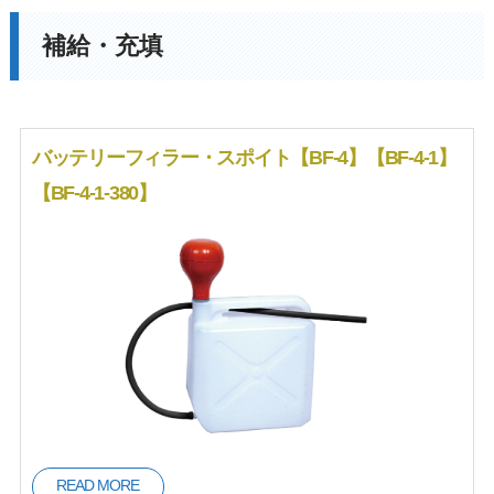
補給・充填
洗浄･清掃
補給・充填
バッテリーフィラー・スポイト【BF-4】【BF-4-1】
シール・パッキ
【BF-4-1-380】
ホース脱着
ン
ツールアタッチ
解除・ピックア
メント
ップツール
切断･加工
その他
READ MORE