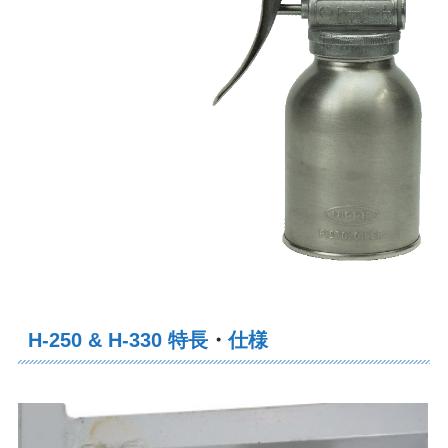
H-250
& H-330
特長
・
仕様