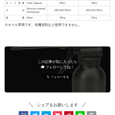
タンク容量
Tank Capacity
250cc
330cc
Effective Internal
寸法
190×130×70mm
190×155×70mm
Dimensions
質量
Mass
200ｇ
210ｇ
※オイル専用です。有機溶剤など使用できません。
この記事が気に入ったら
フォローしてね！
シェアをお願いします