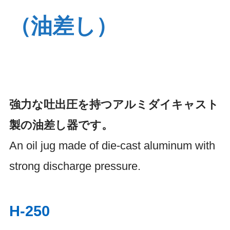
洗浄･清掃
補給・充填
（油差し）
シール・パッキ
ホース脱着
ン
強力な吐出圧を持つアルミダイキャスト
ツールアタッチ
解除・ピックア
製の油差し器です。
メント
ップツール
An oil jug made of die-cast aluminum with
strong discharge pressure.
切断･加工
その他
H-250