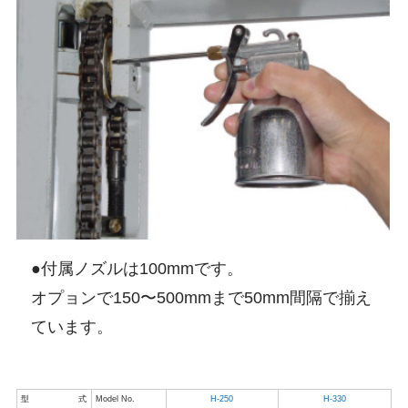
●付属ノズルは100mmです。
オプョンで150〜500mmまで50mm間隔で揃え
ています。
型式
Model No.
H-250
H-330