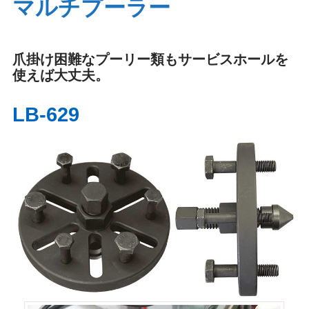
マルチプーラー
洗浄･清掃
補給・充填
爪掛け困難なプーリー類もサービスホールを
使えば大丈夫。
シール・パッキ
ホース脱着
LB-629
ン
ツールアタッチ
解除・ピックア
メント
ップツール
切断･加工
その他