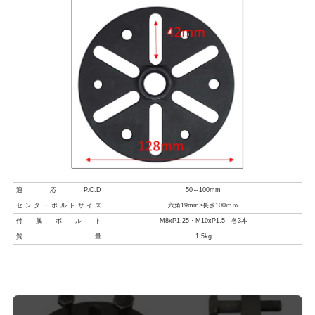
適応P.C.D
50～100mm
センターボルトサイズ
六角19mm×長さ100ｍｍ
付属ボルト
M8xP1.25・M10xP1.5 各3本
質量
1.5kg