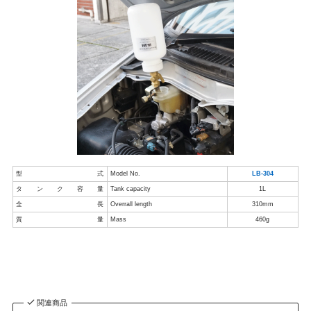
型式
Model No.
LB-304
タンク容量
Tank capacity
1L
全長
Overrall length
310mm
質量
Mass
460g
関連商品