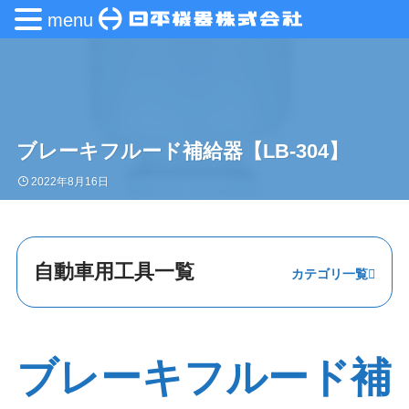
menu
ブレーキフルード補給器【LB-304】
2022年8月16日
自動車用工具一覧
ステアリング・
エンジン
ブレーキフルード補
足回り