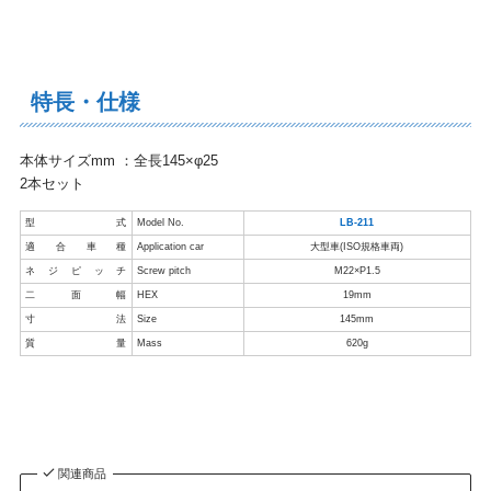
特長・仕様
本体サイズmm ：全長145×φ25
2本セット
型式
Model No.
LB-211
適合車種
Application car
大型車(ISO規格車両)
ネジピッチ
Screw pitch
M22×P1.5
二面幅
HEX
19mm
寸法
Size
145mm
質量
Mass
620g
関連商品