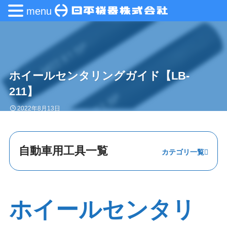
menu
ホイールセンタリングガイド【LB-
211】
2022年8月13日
自動車用工具一覧
ステアリング・
エンジン
ホイールセンタリ
足回り