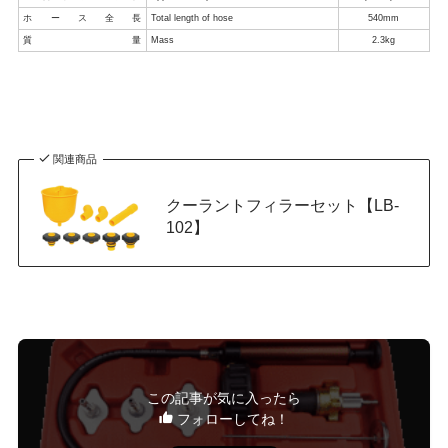
ホース全長
Total length of hose
540mm
質量
Mass
2.3kg
関連商品
クーラントフィラーセット【LB-
102】
この記事が気に入ったら
フォローしてね！