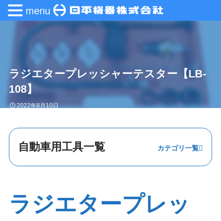
menu
ラジエタープレッシャーテスター【LB-
108】
2022年8月10日
自動車用工具一覧
ステアリング・
エンジン
ラジエタープレッ
足回り