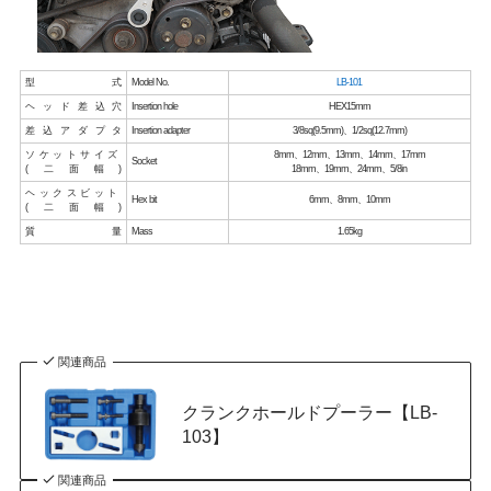
型式
Model No.
LB-101
ヘッド差込穴
Insertion hole
HEX15mm
差込アダプタ
Insertion adapter
3/8sq(9.5mm)、1/2sq(12.7mm)
ソケットサイズ
8mm、12mm、13mm、14mm、17mm
Socket
(二面幅)
18mm、19mm、24mm、5/8in
ヘックスビット
Hex bit
6mm、8mm、10mm
(二面幅)
質量
Mass
1.65kg
関連商品
クランクホールドプーラー【LB-
103】
関連商品