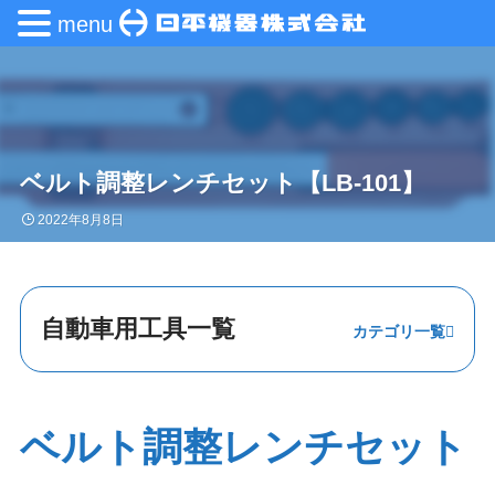
menu
ベルト調整レンチセット【LB-101】
2022年8月8日
自動車用工具一覧
ステアリング・
エンジン
ベルト調整レンチセット
足回り