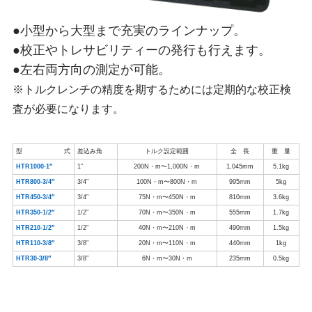
●小型から大型まで充実のラインナップ。
●校正やトレサビリティーの発行も行えます。
●左右両方向の測定が可能。
※トルクレンチの精度を期するためには定期的な校正検
査が必要になります。
型 式
差込み角
トルク設定範囲
全 長
重 量
HTR1000-1″
1″
200N・m〜1,000N・m
1,045mm
5.1kg
HTR800-3/4″
3/4″
100N・m〜800N・m
995mm
5kg
HTR450-3/4″
3/4″
75N・m〜450N・m
810mm
3.6kg
HTR350-1/2″
1/2″
70N・m〜350N・m
555mm
1.7kg
HTR210-1/2″
1/2″
40N・m〜210N・m
490mm
1.5kg
HTR110-3/8″
3/8″
20N・m〜110N・m
440mm
1kg
HTR30-3/8″
3/8″
6N・m〜30N・m
235mm
0.5kg