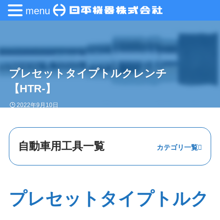
menu
プレセットタイプトルクレンチ
【HTR-】
2022年9月10日
自動車用工具一覧
ステアリング・
エンジン
プレセットタイプトルク
足回り