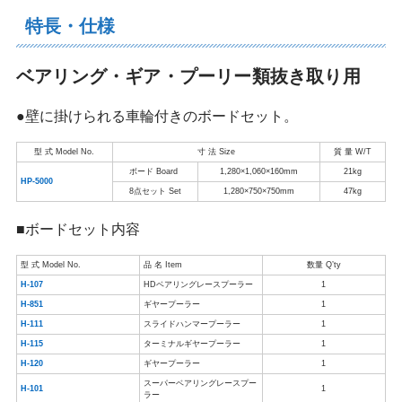
特長・仕様
ベアリング・ギア・プーリー類抜き取り用
●壁に掛けられる車輪付きのボードセット。
型 式 Model No.
寸 法 Size
質 量 W/T
ボード Board
1,280×1,060×160mm
21kg
HP-5000
8点セット Set
1,280×750×750mm
47kg
■ボードセット内容
型 式 Model No.
品 名 Item
数量 Q’ty
H-107
HDベアリングレースプーラー
1
H-851
ギヤープーラー
1
H-111
スライドハンマープーラー
1
H-115
ターミナルギヤープーラー
1
H-120
ギヤープーラー
1
スーパーベアリングレースプー
H-101
1
ラー