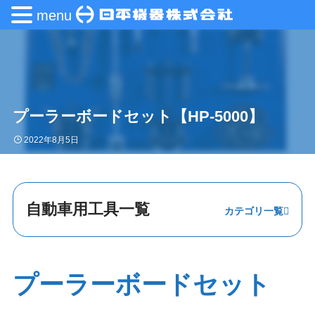
menu
プーラーボードセット【HP-5000】
2022年8月5日
自動車用工具一覧
ステアリング・
エンジン
プーラーボードセット
足回り