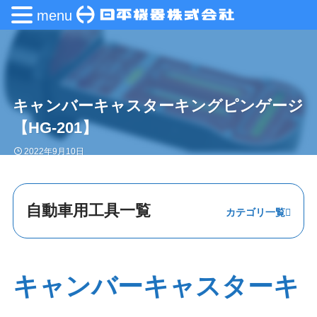
menu
キャンバーキャスターキングピンゲージ
【HG-201】
2022年9月10日
自動車用工具一覧
ステアリング・
エンジン
キャンバーキャスターキ
足回り