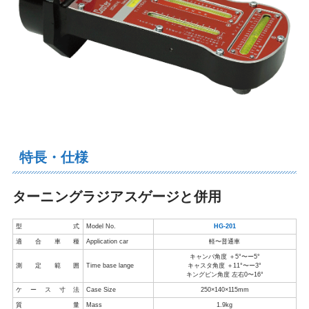
特長・仕様
ターニングラジアスゲージと併用
型 式
Model No.
HG-201
適合車種
Application car
軽〜普通車
キャンバ角度 ＋5°〜ー5°
測定範囲
Time base lange
キャスタ角度 ＋11°〜ー3°
キングピン角度 左右0〜16°
ケース寸法
Case Size
250×140×115mm
質 量
Mass
1.9kg