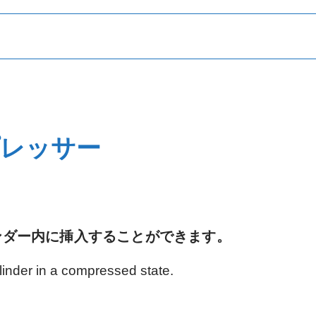
挿入・圧入
洗浄･清掃
レッサー
ンダー内に挿入することができます。
シール・パッキン
ツールアタッチメント
ylinder in a compressed state.