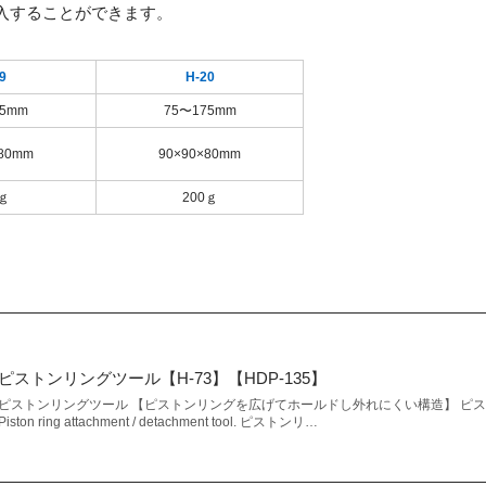
入することができます。
9
H-20
25mm
75〜175mm
×80mm
90×90×80mm
0ｇ
200ｇ
ピストンリングツール【H-73】【HDP-135】
ピストンリングツール 【ピストンリングを広げてホールドし外れにくい構造】 ピ
Piston ring attachment / detachment tool. ピストンリ…