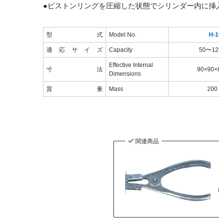
●ピストンリングを圧縮した状態でシリンダー内に挿
型式
Model No.
H-1
適応サイズ
Capacity
50〜1
Effective Internal
寸法
90×90
Dimensions
質量
Mass
20
関連商品