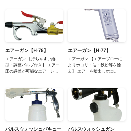
エアーガン【H-78】
エアーガン【H-77】
エアーガン 【持ちやすい縦
エアーガン 【エアーブローに
型・調整バルブ付き】 エアー
よりホコリ・油・鉄粉等を除
圧の調整が可能なエアーレ...
去】 エアーを噴出しホコ...
パルスウォッシュバキュー
パルスウォッシュガン