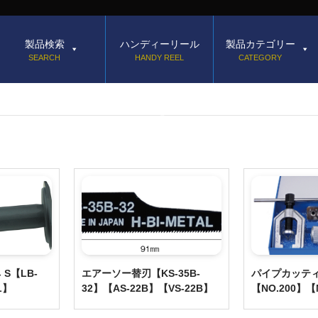
製品検索
ハンディーリール
製品カテゴリー
SEARCH
HANDY REEL
CATEGORY
S【LB-
エアーソー替刃【KS-35B-
パイプカッテ
L】
32】【AS-22B】【VS-22B】
【NO.200】【