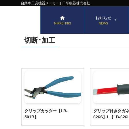
自動車工具機器メーカー | 日平機器株式会社
お知らせ
NIPPEI KIKI
NEWS
切断･加工
クリップカッター【LB-
グリップ付きタガネ 
501B】
626S】L【LB-626